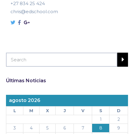
+27 834 25 424
chris@edschool.com
Últimas Noticias
agosto 2026
L
M
X
J
V
S
D
1
2
3
4
5
6
7
8
9