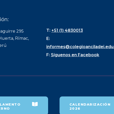
ión:
T:
+51 (1) 4830013
zaguirre 295
Huerta, Rímac,
E:
Perú
informes@colegioanciladei.edu
F:
Síguenos en Facebook
LAMENTO
CALENDARIZACIÓN
ERNO
2026