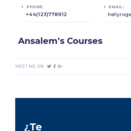
PHONE
EMAIL:
+44(123)778912​
hellyrog
Ansalem's Courses
MEET ME ON
¿Te